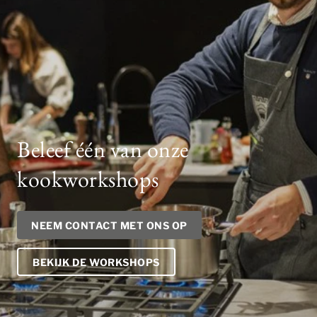
Beleef één van onze
kookworkshops
NEEM CONTACT MET ONS OP
BEKIJK DE WORKSHOPS