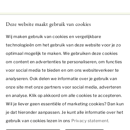
Deze website maakt gebruik van cookies
Wij maken gebruik van cookies en vergelijkbare
technologieën om het gebruik van deze website voor je zo
optimaal mogelijk te maken. We gebruiken deze cookies
Heimbacher Kochstudio
om content en advertenties te personaliseren, om functies
Onze kookworkshops
voor social media te bieden en om ons websiteverkeer te
Interessant
Duitse kookworkshop
analyseren. Ook delen we informatie over je gebruik van
Hoe werkt het?
Italiaanse kookworkshop
onze site met onze partners voor social media, adverteren
Contact
Bedrijfsuitje / teambuilding
en analyse. Klik op akkoord om alle cookies te accepteren.
Mediterrane kookworkshop
Heimbacher Kochstudio
Overnachten
Wil je liever geen essentiële of marketing cookies? Dan kun
Schwammenauel 6
Contact of aanmelden
52396 in Heimbach
je dat hieronder aanpassen. Je kunt alle informatie over het
Disclaimer
+49 2446 8094959
gebruik van cookies lezen in ons
Privacy statement.
Privacy statement
Mail ons