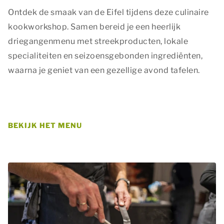
Ontdek de smaak van de Eifel tijdens deze culinaire
kookworkshop. Samen bereid je een heerlijk
driegangenmenu met streekproducten, lokale
Privacy opties
specialiteiten en seizoensgebonden ingrediënten,
Dankzij cookies hoef je niet steeds dezelfde informatie
waarna je geniet van een gezellige avond tafelen.
in te voeren wanneer je onze site bekijkt. Ze geven ons
ook inzicht hoe je onze site bekijkt. Zo kunnen wij deze
steeds beter maken.
Essentiële cookies
BEKIJK HET MENU
Essentiële cookies worden gebruikt om algemene
statistieken vast te leggen en kunnen in geen geval
herleidbaar zijn naar een persoon.
Essentiële cookies
Marketing
Marketingcookies worden gebruikt om bezoekers te