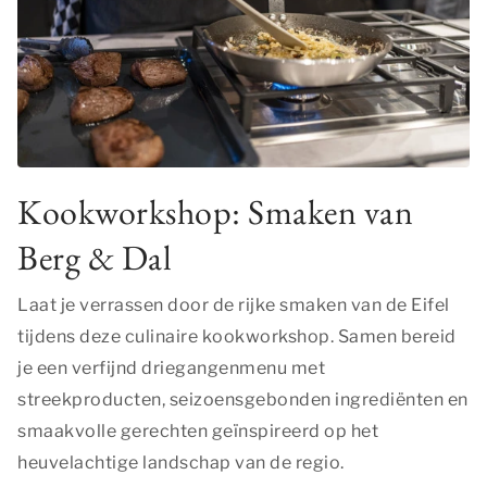
volgen wanneer ze verschillende websites bezoeken.
Hun doel is advertenties weergeven die zijn
toegesneden op en relevant zijn voor de individuele
gebruiker. Deze advertenties worden zo waardevoller
voor uitgevers en externe adverteerders.
Marketing
Kookworkshop: Smaken van
Functionele en analytische cookies
Functionele cookies zijn nodig om een boeking te
Berg & Dal
kunnen maken op onze website. Met de analytische
cookies doen we kennis op. Deze informatie gebruiken
Laat je verrassen door de rijke smaken van de Eifel
we om onze sites elke dag weer een beetje beter te
tijdens deze culinaire kookworkshop. Samen bereid
maken. Het bezoekgedrag wordt anoniem in beeld
gebracht.
je een verfijnd driegangenmenu met
streekproducten, seizoensgebonden ingrediënten en
Functionele en analytische cookies
smaakvolle gerechten geïnspireerd op het
heuvelachtige landschap van de regio.
OPSLAAN
ALLES ACCEPTEREN